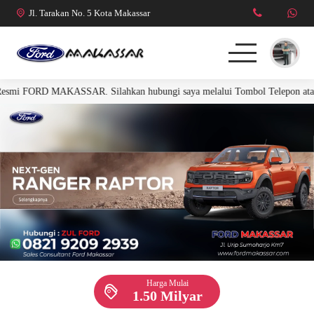
Jl. Tarakan No. 5 Kota Makassar
i FORD MAKASSAR. Silahkan hubungi saya melalui Tombol Telepon atau Wh
FORD RANGER
FORD EVEREST
R. RAPTOR 3.0L
MUSTANG
Harga Mulai
1.50 Milyar