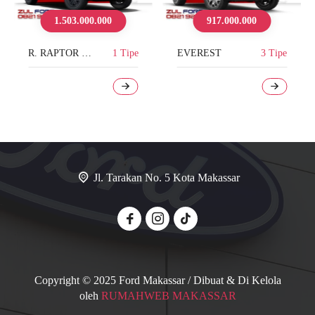
917.000.000
617.000.000
Tipe
EVEREST
3 Tipe
RANGER
3 Tipe
Jl. Tarakan No. 5 Kota Makassar
Copyright © 2025 Ford Makassar / Dibuat & Di Kelola
oleh
RUMAHWEB MAKASSAR