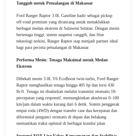
Tangguh untuk Petualangan di Makassar
Ford Ranger Raptor 3.0L Gasoline hadir sebagai pickup
off-road premium yang dirancang untuk menaklukkan
berbagai medan ekstrem di Sulawesi Selatan. Dengan mesin
bertenaga tinggi, sistem suspensi canggih, dan fitur
teknologi terkini, Ranger Raptor siap menjadi partner ideal
bagi para pecinta petualangan di Makassar.
Performa Mesin: Tenaga Maksimal untuk Medan
Ekstrem
Dibekali mesin 3.0L V6 EcoBoost twin-turbo, Ford Ranger
Raptor menghasilkan tenaga hingga 405 hp dan torsi 430
lb-ft. Tenaga ini disalurkan melalui transmisi otomatis 10-
percepatan yang responsif, memungkinkan akselerasi 0–100
km/jam dalam waktu kurang dari 6 detik. Sistem penggerak
empat roda (4WD) dengan transfer case dua kecepatan dan
diferensial pengunci otomatis di depan dan belakang
memastikan traksi optimal di berbagai kondisi jalan.
Suspensi FOX Live Valve: Kenyamanan dan Stabilitas