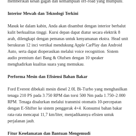
memberikan kesan gagah dan kemampuan off-road yang mumpuni.
Interior Mewah dan Teknologi Terkini
Masuk ke dalam kabin, Anda akan disambut dengan interior berbalut
kulit berkualitas tinggi. Kursi depan dapat diatur secara elektrik 8
arah, dilengkapi dengan pemanas untuk kenyamanan ekstra. Head unit
berukuran 12 inci vertikal mendukung Apple CarPlay dan Android
Auto, serta dapat dioperasikan melalui voice recognition. Sistem
audio premium dari Bang & Olufsen dengan 10 speaker
menghadirkan kualitas suara yang memukau.
Performa Mesin dan Efisiensi Bahan Bakar
Ford Everest dibekali mesin diesel 2.0L Bi-Turbo yang menghasilkan
tenaga 210 PS pada 3.750 RPM dan torsi 500 Nm pada 1.750–2.000
RPM. Tenaga disalurkan melalui transmisi otomatis 10-percepatan
dengan E-Shifter ke sistem penggerak 4×4. Konsumsi bahan bakar
rata-rata mencapai 11,7 km/liter, menjadikannya efisien untuk
perjalanan jauh.
Fitur Keselamatan dan Bantuan Mengemudi