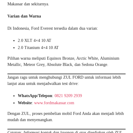
Makassar dan sekitarnya.
Varian dan Warna
Di Indonesia, Ford Everest tersedia dalam dua varian:
2.0 XLT 4×4 10 AT
2.0 Titanium 4×4 10 AT
Pilihan warna meliputi Equinox Bronze, Arctic White, Aluminium
Metallic, Meteor Grey, Absolute Black, dan Sedona Orange.
Jangan ragu untuk menghubungi ZUL FORD untuk informasi lebih
lanjut atau untuk menjadwalkan test drive:
WhatsApp/Telepon
:
0821 9209 2939
Website
:
www.fordmakassar.com
Dengan ZUL, proses pembelian mobil Ford Anda akan menjadi lebih
mudah dan menyenangkan.
Catatan: Informasi kontak dan layanan di atas disediakan oleh ZUL,