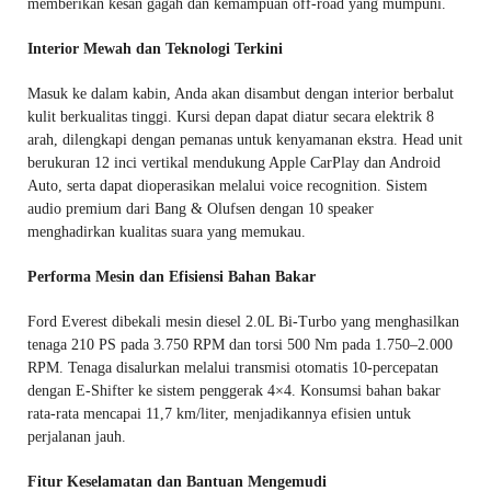
memberikan kesan gagah dan kemampuan off-road yang mumpuni.
Interior Mewah dan Teknologi Terkini
Masuk ke dalam kabin, Anda akan disambut dengan interior berbalut
kulit berkualitas tinggi. Kursi depan dapat diatur secara elektrik 8
arah, dilengkapi dengan pemanas untuk kenyamanan ekstra. Head unit
berukuran 12 inci vertikal mendukung Apple CarPlay dan Android
Auto, serta dapat dioperasikan melalui voice recognition. Sistem
audio premium dari Bang & Olufsen dengan 10 speaker
menghadirkan kualitas suara yang memukau.
Performa Mesin dan Efisiensi Bahan Bakar
Ford Everest dibekali mesin diesel 2.0L Bi-Turbo yang menghasilkan
tenaga 210 PS pada 3.750 RPM dan torsi 500 Nm pada 1.750–2.000
RPM. Tenaga disalurkan melalui transmisi otomatis 10-percepatan
dengan E-Shifter ke sistem penggerak 4×4. Konsumsi bahan bakar
rata-rata mencapai 11,7 km/liter, menjadikannya efisien untuk
perjalanan jauh.
Fitur Keselamatan dan Bantuan Mengemudi