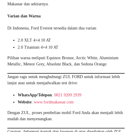
Makassar dan sekitarnya.
Varian dan Warna
Di Indonesia, Ford Everest tersedia dalam dua varian:
2.0 XLT 4×4 10 AT
2.0 Titanium 4×4 10 AT
Pilihan warna meliputi Equinox Bronze, Arctic White, Aluminium
Metallic, Meteor Grey, Absolute Black, dan Sedona Orange.
Jangan ragu untuk menghubungi ZUL FORD untuk informasi lebih
lanjut atau untuk menjadwalkan test drive:
WhatsApp/Telepon
:
0821 9209 2939
Website
:
www.fordmakassar.com
Dengan ZUL, proses pembelian mobil Ford Anda akan menjadi lebih
mudah dan menyenangkan.
Catatan: Informasi kontak dan layanan di atas disediakan oleh ZUL,