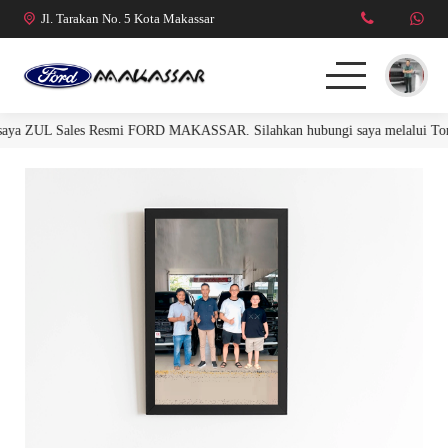
Jl. Tarakan No. 5 Kota Makassar
 saya ZUL Sales Resmi FORD MAKASSAR. Silahkan hubungi saya melalui Tom
FORD RANGER
FORD EVEREST
R. RAPTOR 3.0L
MUSTANG