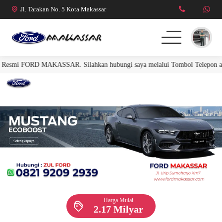
Jl. Tarakan No. 5 Kota Makassar
smi FORD MAKASSAR. Silahkan hubungi saya melalui Tombol Telepon atau W
FORD RANGER
FORD EVEREST
R. RAPTOR 3.0L
MUSTANG
Harga Mulai
2.17 Milyar