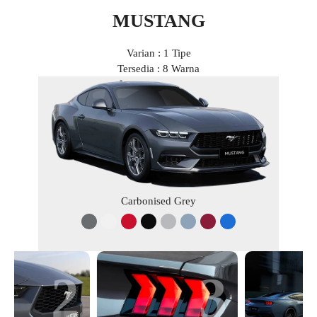
MUSTANG
Varian : 1 Tipe
Tersedia : 8 Warna
Carbonised Grey
2
3
4