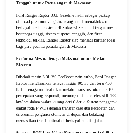
Tangguh untuk Petualangan di Makassar
Ford Ranger Raptor 3.0L Gasoline hadir sebagai pickup
off-road premium yang dirancang untuk menaklukkan
berbagai medan ekstrem di Sulawesi Selatan. Dengan mesin
bertenaga tinggi, sistem suspensi canggih, dan fitur
teknologi terkini, Ranger Raptor siap menjadi partner ideal
bagi para pecinta petualangan di Makassar.
Performa Mesin: Tenaga Maksimal untuk Medan
Ekstrem
Dibekali mesin 3.0L V6 EcoBoost twin-turbo, Ford Ranger
Raptor menghasilkan tenaga hingga 405 hp dan torsi 430
lb-ft. Tenaga ini disalurkan melalui transmisi otomatis 10-
percepatan yang responsif, memungkinkan akselerasi 0–100
km/jam dalam waktu kurang dari 6 detik. Sistem penggerak
empat roda (4WD) dengan transfer case dua kecepatan dan
diferensial pengunci otomatis di depan dan belakang
memastikan traksi optimal di berbagai kondisi jalan.
Suspensi FOX Live Valve: Kenyamanan dan Stabilitas