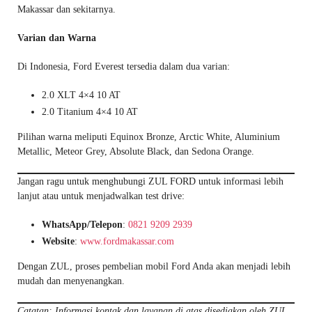
Makassar dan sekitarnya.
Varian dan Warna
Di Indonesia, Ford Everest tersedia dalam dua varian:
2.0 XLT 4×4 10 AT
2.0 Titanium 4×4 10 AT
Pilihan warna meliputi Equinox Bronze, Arctic White, Aluminium
Metallic, Meteor Grey, Absolute Black, dan Sedona Orange.
Jangan ragu untuk menghubungi ZUL FORD untuk informasi lebih
lanjut atau untuk menjadwalkan test drive:
WhatsApp/Telepon
:
0821 9209 2939
Website
:
www.fordmakassar.com
Dengan ZUL, proses pembelian mobil Ford Anda akan menjadi lebih
mudah dan menyenangkan.
Catatan: Informasi kontak dan layanan di atas disediakan oleh ZUL,