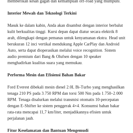
memberikan kesan gagah dan kemampuan off-road yang mumpuni.
Interior Mewah dan Teknologi Terkini
Masuk ke dalam kabin, Anda akan disambut dengan interior berbalut
kulit berkualitas tinggi. Kursi depan dapat diatur secara elektrik 8
arah, dilengkapi dengan pemanas untuk kenyamanan ekstra. Head unit
berukuran 12 inci vertikal mendukung Apple CarPlay dan Android
Auto, serta dapat dioperasikan melalui voice recognition. Sistem
audio premium dari Bang & Olufsen dengan 10 speaker
menghadirkan kualitas suara yang memukau.
Performa Mesin dan Efisiensi Bahan Bakar
Ford Everest dibekali mesin diesel 2.0L Bi-Turbo yang menghasilkan
tenaga 210 PS pada 3.750 RPM dan torsi 500 Nm pada 1.750–2.000
RPM. Tenaga disalurkan melalui transmisi otomatis 10-percepatan
dengan E-Shifter ke sistem penggerak 4×4. Konsumsi bahan bakar
rata-rata mencapai 11,7 km/liter, menjadikannya efisien untuk
perjalanan jauh.
Fitur Keselamatan dan Bantuan Mengemudi