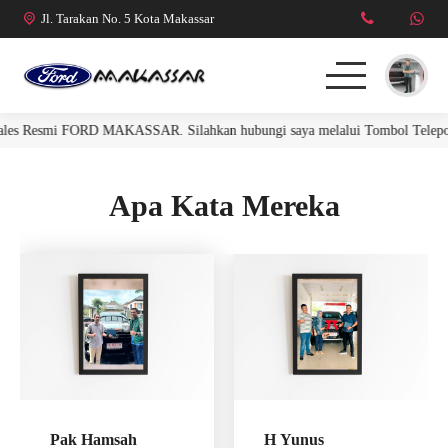
Jl. Tarakan No. 5 Kota Makassar
es Resmi FORD MAKASSAR. Silahkan hubungi saya melalui Tombol Telepon a
FORD RANGER
FORD EVEREST
Apa Kata Mereka
R. RAPTOR 3.0L
MUSTANG
Pak Hamsah
H Yunus