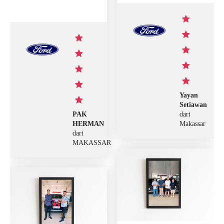
Yayan
Setiawan
PAK
dari
HERMAN
Makassar
dari
MAKASSAR